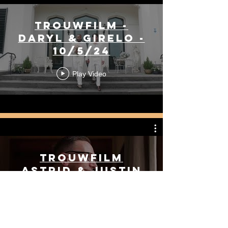
Trouwfilm -
Daryl & Girelo -
10/5/24
Play Video
Trouwfilm
Astrid & Justin
2-4-24
Play Video