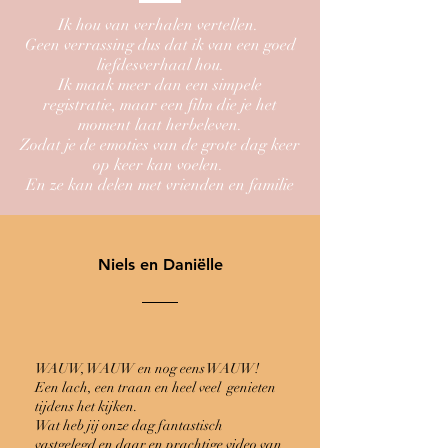
Ik hou van verhalen vertellen.
Geen verrassing dus dat ik van een goed
liefdesverhaal hou.
Ik maak meer dan een simpele
registratie, maar een film die je het
moment laat herbeleven.
Zodat je de emoties van de grote dag keer
op keer kan voelen.
En ze kan delen met vrienden en familie
Niels en Daniëlle
WAUW, WAUW en nog eens WAUW!
Een lach, een traan en heel veel genieten
tijdens het kijken.
Wat heb jij onze dag fantastisch
vastgelegd en daar en prachtige video van