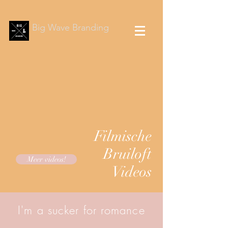
Big Wave Branding
Filmische
Bruiloft
Meer videos!
Videos
I'm a sucker for romance