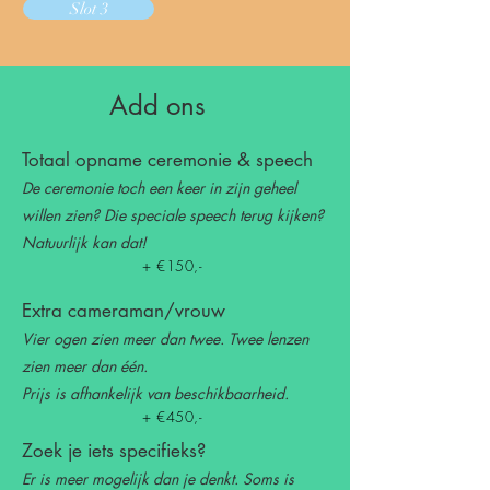
Slot 3
Add ons
Totaal opname ceremonie & speech
De ceremonie toch een keer in zijn geheel
willen zien? Die speciale speech terug kijken?
Natuurlijk kan dat!
+ €150,-
Extra cameraman/vrouw
Vier ogen zien meer dan twee. Twee lenzen
zien meer dan één.
Prijs is afhankelijk van beschikbaarheid.
+ €450,-
Zoek je iets specifieks?
Er is meer mogelijk dan je denkt. Soms is