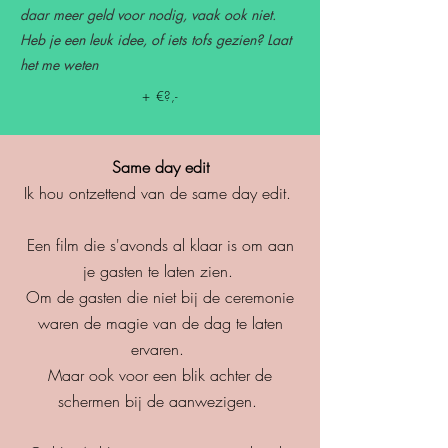
daar meer geld voor nodig, vaak ook niet.
Heb je een leuk idee, of iets tofs gezien? Laat
het me weten
+ €?,-
Same day edit
Ik hou ontzettend van de same day edit.
Een film die s'avonds al klaar is om aan
je gasten te laten zien.
Om de gasten die niet bij de ceremonie
waren de magie van de dag te laten
ervaren.
Maar ook voor een blik achter de
schermen bij de aanwezigen.