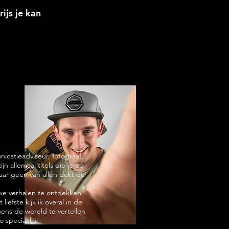
ijs je kan
icatieadviseur, fotograaf,
n allemaal titels die je op
ar geen van allen dekt de
uwe verhalen te ontdekken
 liefste kijk ik overal in de
ens de wereld te vertellen
 speciaal is.