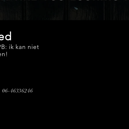
ted
B: ik kan niet
en!
|
06-46336246