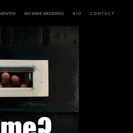
EMENTEN
BIG WAVE WEDDINGS
B I O
C O N T A C T
rime?