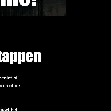
tappen
egint bij
eren of de
bouwt het