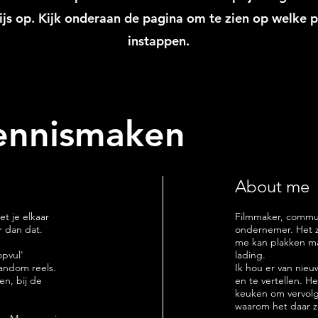
js op. Kijk onderaan de pagina om te zien op welke pr
instappen.
Kennismaken
About me
 je elkaar
Filmmaker, commun
r dan dat.
ondernemer. Het zij
me kan plakken ma
opvul'
lading.
random reels.
Ik hou er van nie
en, bij de
en te vertellen. Het
keuken om vervolg
waarom het daar zo