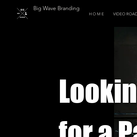
Big Wave Branding
H O M E
VIDEO ROA
Looki
for a 