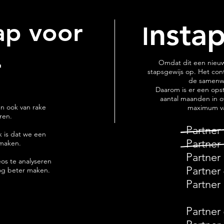
nstap
ap voor
I
r
Omdat dit een nieuw
stapsgewijs op. Het con
de samenw
Daarom is er een ops
aantal maanden in o
 en ook van rake
maximum v
eren.
Partner
 is dat we een
Partner
 maken.
Partner
eos te analyseren
Partner
og beter maken.
Partner
Partner