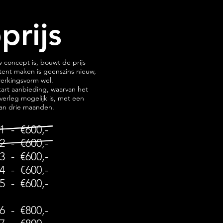
prijs
 concept is, bouwt de prijs
tent maken is geenszins nieuw,
erkingsvorm wel.
tart aanbieding, waarvan het
verleg mogelijk is, met een
an drie maanden.
 1 - €600,-
 2 - €600,-
 3 - €600,-
 4 - €600,-
 5 - €600,-
 6 - €800,-