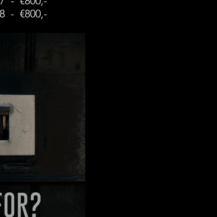
 7 - €800,-
 8 - €800,-