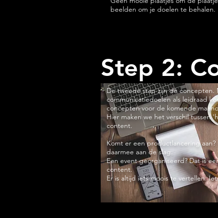
Geen mooie plaatjes om de plaatj
beelden om je doelen te behalen.
Step 2: C
De tweede stap zijn de concepten.
communicatiedoelen als leidraad ko
concepten voor de komende maand
Hier maken we het verschil tussen 'h
content.
Komt er een productlancering aan? 
daarmee aan de slag.
Een event georganiseerd? Dat is e
content.
Er is altijd iets moois te vertellen. Ie