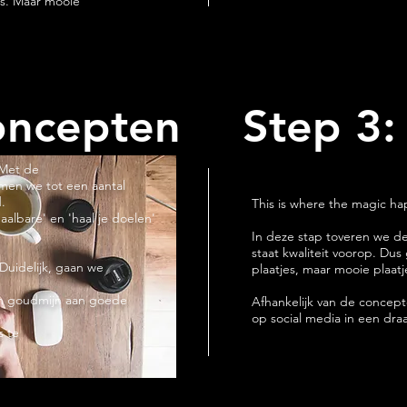
es. Maar mooie
oncepten
Step 3:
 Met de
men we tot een aantal
.
This is where the magic h
aalbare' en 'haal je doelen'
In deze stap toveren we de
staat kwaliteit voorop. Du
Duidelijk, gaan we
plaatjes, maar mooie plaat
en goudmijn aan goede
Afhankelijk van de concept
op social media in een dra
ts te