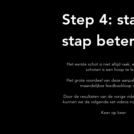
Step 4: st
stap bete
Het eerste schot is niet altijd raak,
schoten is een hoop te l
Het grote voordeel van deze aanpak
maandelijkse feedbackloop
Door de resultaten van de vorige vid
kunnen we de volgende set videos n
Keer op keer.