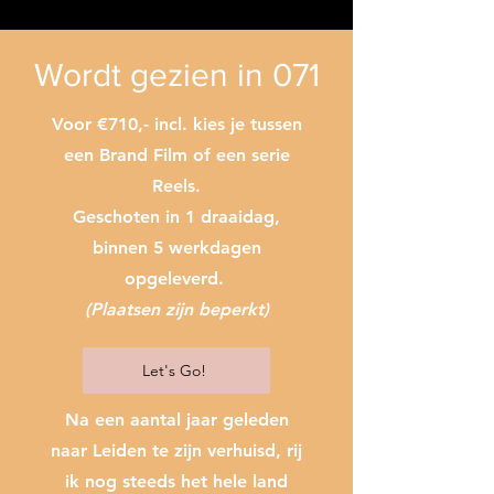
Wordt gezien in 071
Voor €710,- incl. kies je tussen
een Brand Film of een serie
Reels.
Geschoten in 1 draaidag,
binnen 5 werkdagen
opgeleverd. ​
(Plaatsen zijn beperkt)
Let's Go!
Na een aantal jaar geleden
naar Leiden te zijn verhuisd, rij
ik nog steeds het hele land