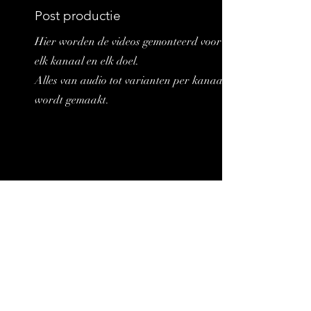
Post productie
Hier worden de videos gemonteerd voor
elk kanaal en elk doel.
Alles van audio tot varianten per kanaal
wordt gemaakt.
05
Werving
Hierna is het tijd om aan de slag te gaan
met de werving.