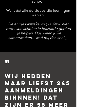
school.
Want dat zijn de videos die leerlingen
werven.
De enige kanttekening is dat ik niet
voor twee scholen in hetzelfde gebied
ga helpen. Dus willen jullie
samenwerken... werf mij dan snel ;)
"
wij hebben
maar liefst 245
aanmeldingen
binnnen! Dat
zijn er 55 meer